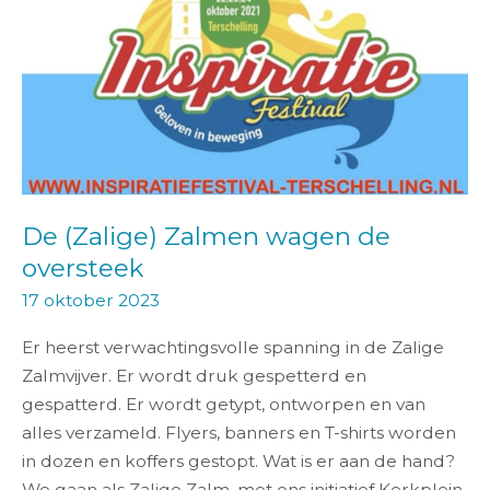
(Zalige)
Zalmen
wagen
de
oversteek
De (Zalige) Zalmen wagen de
oversteek
17 oktober 2023
Er heerst verwachtingsvolle spanning in de Zalige
Zalmvijver. Er wordt druk gespetterd en
gespatterd. Er wordt getypt, ontworpen en van
alles verzameld. Flyers, banners en T-shirts worden
in dozen en koffers gestopt. Wat is er aan de hand?
We gaan als Zalige Zalm, met ons initiatief Kerkplein,