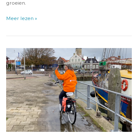
groeien.
Meer lezen »
Vijf
broden
en
twee
vissen