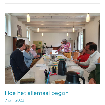
Hoe
het
allemaal
begon
Hoe het allemaal begon
7 juni 2022